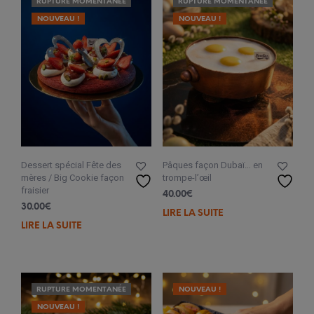
RUPTURE MOMENTANÉE
RUPTURE MOMENTANÉE
NOUVEAU !
NOUVEAU !
Dessert spécial Fête des
Pâques façon Dubaï… en
mères / Big Cookie façon
trompe-l’œil
fraisier
40.00
€
30.00
€
LIRE LA SUITE
LIRE LA SUITE
RUPTURE MOMENTANÉE
NOUVEAU !
NOUVEAU !