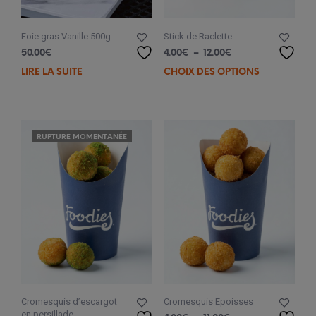
Foie gras Vanille 500g
Stick de Raclette
Plage
50.00
€
4.00
€
–
12.00
€
de
LIRE LA SUITE
CHOIX DES OPTIONS
Ce
prix :
prod
4.00€
a
à
plus
12.00€
varia
RUPTURE MOMENTANÉE
Les
opti
peuv
être
choi
sur
la
pag
du
prod
Cromesquis d’escargot
Cromesquis Epoisses
en persillade