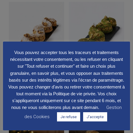
Vous pouvez accepter tous les traceurs et traitements
nécessitant votre consentement, ou les refuser en cliquant
sur "Tout refuser et continuer" et faire un choix plus
granulaire, en savoir plus, et vous opposer aux traitements
Le Paris Brest by Foodies
Le Paris Brest façon
basés sur des intérêts légitimes via l'écran de paramétrage.
/ 6-8 Personnes
Dubaï / 6-8 Personnes
Vous pouvez changer d'avis ou retirer votre consentement à
36.00
€
39.00
€
tout moment via la Politique de vie privée. Vos choix
AJOUTER AU PANIER
AJOUTER AU PANIER
s'appliqueront uniquement sur ce site pendant 6 mois, et
nous ne vous solliciterons plus avant demain.
Gestion
des Cookies
Je refuse
J'accepte
RUPTURE MOMENTANÉE
RUPTURE MOMENTANÉE