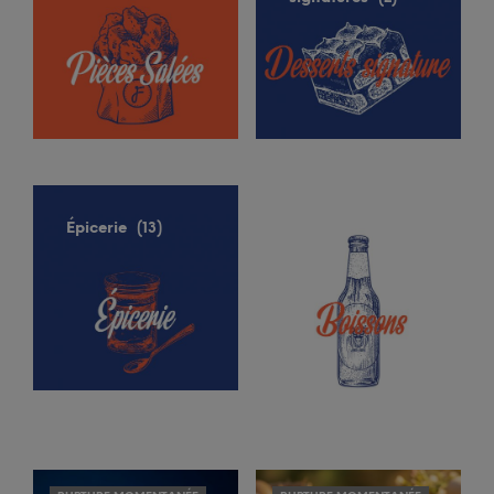
Épicerie
Boissons
(13)
(3)