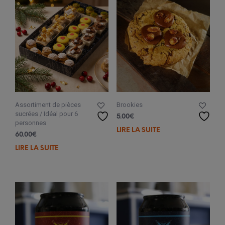
Assortiment de pièces
Brookies
sucrées / Idéal pour 6
5.00
€
personnes
LIRE LA SUITE
60.00
€
LIRE LA SUITE