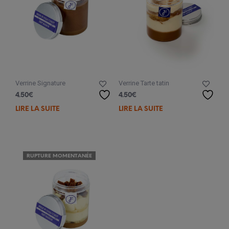
choi
sur
la
pag
du
prod
Verrine Signature
Verrine Tarte tatin
4.50
€
4.50
€
LIRE LA SUITE
LIRE LA SUITE
RUPTURE MOMENTANÉE