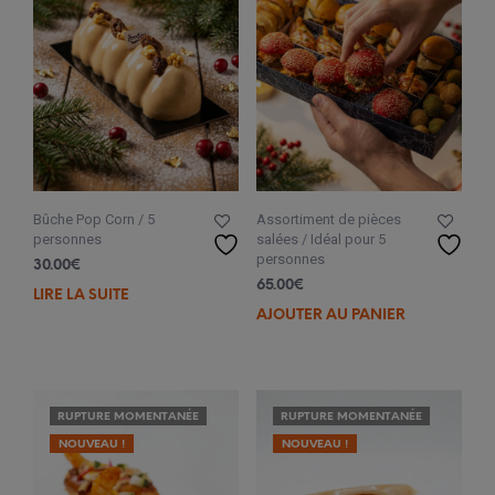
Bûche Pop Corn / 5
Assortiment de pièces
personnes
salées / Idéal pour 5
personnes
30.00
€
65.00
€
LIRE LA SUITE
AJOUTER AU PANIER
RUPTURE MOMENTANÉE
RUPTURE MOMENTANÉE
NOUVEAU !
NOUVEAU !