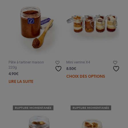
Pâte à tartiner maison
Mini verrine X4
220g
8.50
€
4.90
€
CHOIX DES OPTIONS
Ce
LIRE LA SUITE
prod
a
plus
varia
Les
RUPTURE MOMENTANÉE
RUPTURE MOMENTANÉE
opti
peuv
être