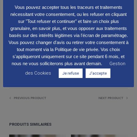
24.00
€
Vous pouvez accepter tous les traceurs et traitements
nécessitant votre consentement, ou les refuser en cliquant
Bière blonde aux notes florales et herbacées
sur "Tout refuser et continuer" et faire un choix plus
granulaire, en savoir plus, et vous opposer aux traitements
basés sur des intérêts légitimes via l'écran de paramétrage.
AJOUTER AU PANIER
Vous pouvez changer d'avis ou retirer votre consentement à
tout moment via la Politique de vie privée. Vos choix
s'appliqueront uniquement sur ce site pendant 6 mois, et
AJOUTER À LA LISTE DE SOUHAITS
nous ne vous solliciterons plus avant demain.
Gestion
des Cookies
Je refuse
J'accepte
BOISSONS
CATÉGORIE :
PREVIOUS PRODUCT
NEXT PRODUCT
PRODUITS SIMILAIRES