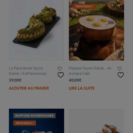
NOUVEAU !
Le Paris Brest façon
Pâques façon Dubaï… en
Dubaï / 6-8 Personnes
trompe-l’œil
39.00
€
40.00
€
AJOUTER AU PANIER
LIRE LA SUITE
RUPTURE MOMENTANÉE
NOUVEAU !