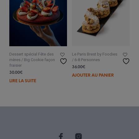
Dessert spécial Fête des
Le Paris Brest by Foodies
mères / Big Cookie façon
/ 6-8 Personnes
fraisier
36.00
€
30.00
€
AJOUTER AU PANIER
LIRE LA SUITE