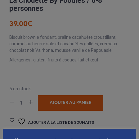
La Chouette By Foodies / 6-8
personnes
39.00
€
Biscuit brownie fondant, praline cacahuète croustillant,
caramel au beurre salé et cacahuètes grillées, crémeux
chocolat noir Valrhona, mousse vanille de Papouasie
Allergènes : gluten, fruits à coques, lait et œuf
5 en stock
AJOUTER AU PANIER
AJOUTER À LA LISTE DE SOUHAITS