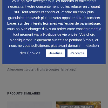
Vous pouvez accepter tous les traceurs et traitements
CARTE DES DESSERTS
DESSERTS SIGNATURES
CATÉGORIES :
,
nécessitant votre consentement, ou les refuser en cliquant
sur "Tout refuser et continuer" et faire un choix plus
granulaire, en savoir plus, et vous opposer aux traitements
PREVIOUS PRODUCT
NEXT PRODUCT
basés sur des intérêts légitimes via l'écran de paramétrage.
Vous pouvez changer d'avis ou retirer votre consentement à
tout moment via la Politique de vie privée. Vos choix
s'appliqueront uniquement sur ce site pendant 6 mois, et
DESCRIPTION
nous ne vous solliciterons plus avant demain.
Gestion
Biscuit brownie fondant, praliné cacahuète croustillant,
des Cookies
Je refuse
J'accepte
caramel au beurre salé et cacahuètes grillées, crémeux
chocolat noir Valrhona, mousse vanille de Papouasie
Allergènes : gluten, fruits à coques, lait et œuf
PRODUITS SIMILAIRES
RUPTURE MOMENTANÉE