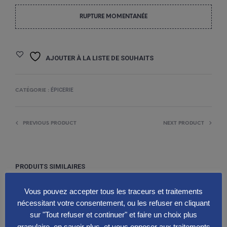
RUPTURE MOMENTANÉE
AJOUTER À LA LISTE DE SOUHAITS
ÉPICERIE
CATÉGORIE :
PREVIOUS PRODUCT
NEXT PRODUCT
PRODUITS SIMILAIRES
Vous pouvez accepter tous les traceurs et traitements
RUPTURE MOMENTANÉE
RUPTURE MOMENTANÉE
nécessitant votre consentement, ou les refuser en cliquant
sur "Tout refuser et continuer" et faire un choix plus
granulaire, en savoir plus, et vous opposer aux traitements