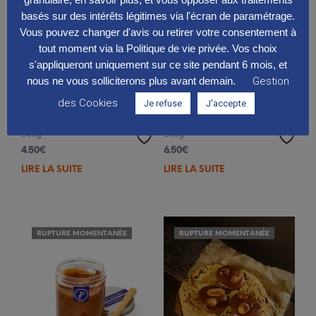
basés sur des intérêts légitimes via l'écran de paramétrage.
Vous pouvez changer d'avis ou retirer votre consentement à
tout moment via la Politique de vie privée. Vos choix
s'appliqueront uniquement sur ce site pendant 6 mois, et
nous ne vous solliciterons plus avant demain.
Gestion
des Cookies
Je refuse
J'accepte
Feuillantine Speculoos
Mini brookies framboise
200g
250g
4.50
€
6.50
€
LIRE LA SUITE
LIRE LA SUITE
RUPTURE MOMENTANÉE
RUPTURE MOMENTANÉE