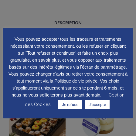
DESCRIPTION
Mini pain à hot dog maison, sauce Foodies, brunoise de
Vous pouvez accepter tous les traceurs et traitements
cornichons, cheddar, ketchup
nécessitant votre consentement, ou les refuser en cliquant
sur "Tout refuser et continuer" et faire un choix plus
Allergène : gluten, lactose, œuf , crustacé
granulaire, en savoir plus, et vous opposer aux traitements
basés sur des intérêts légitimes via l'écran de paramétrage.
Vous pouvez changer d'avis ou retirer votre consentement à
PRODUITS SIMILAIRES
tout moment via la Politique de vie privée. Vos choix
s'appliqueront uniquement sur ce site pendant 6 mois, et
RUPTURE MOMENTANÉE
RUPTURE MOMENTANÉE
nous ne vous solliciterons plus avant demain.
Gestion
des Cookies
Je refuse
J'accepte