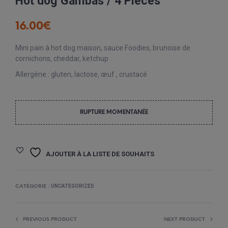
Hot dog Gambas / 4 Pièces
16.00
€
Mini pain à hot dog maison, sauce Foodies, brunoise de
cornichons, cheddar, ketchup
Allergène : gluten, lactose, œuf , crustacé
RUPTURE MOMENTANÉE
AJOUTER À LA LISTE DE SOUHAITS
UNCATEGORIZED
CATÉGORIE :
PREVIOUS PRODUCT
NEXT PRODUCT